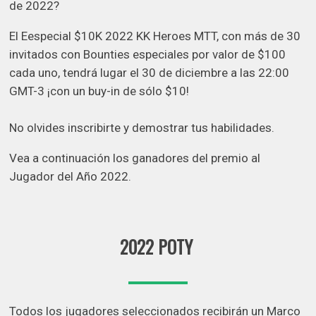
de 2022?
El Eespecial $10K 2022 KK Heroes MTT, con más de 30
invitados con Bounties especiales por valor de $100
cada uno, tendrá lugar el 30 de diciembre a las 22:00
GMT-3 ¡con un buy-in de sólo $10!
No olvides inscribirte y demostrar tus habilidades.
Vea a continuación los ganadores del premio al
Jugador del Año 2022.
2022 POTY
Todos los jugadores seleccionados recibirán un Marco