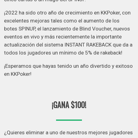
¡2022 ha sido otro año de crecimiento en KKPoker, con
excelentes mejoras tales como el aumento de los
botes SPINUP, el lanzamiento de Blind Voucher, nuevos
eventos en vivo y más recientemente la importante
actualización del sistema INSTANT RAKEBACK que da a
todos los jugadores un mínimo de 5% de rakeback!
¡Esperamos que hayas tenido un año divertido y exitoso
en KKPoker!
¡GANA $100!
¿Quieres eliminar a uno de nuestros mejores jugadores