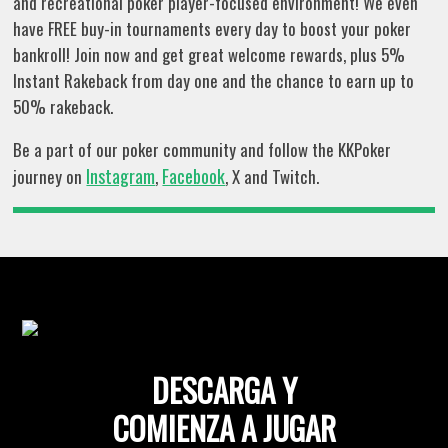
and recreational poker player-focused environment! We even
have FREE buy-in tournaments every day to boost your poker
bankroll! Join now and get great welcome rewards, plus 5%
Instant Rakeback from day one and the chance to earn up to
50% rakeback.
Be a part of our poker community and follow the KKPoker
Instagram
Facebook
journey on
,
, X and Twitch.
DESCARGA Y
COMIENZA A JUGAR