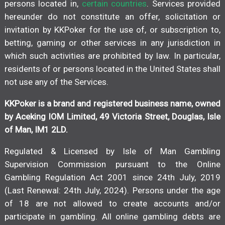
persons located in,
certain countries
. Services provided
hereunder do not constitute an offer, solicitation or
invitation by KKPoker for the use of, or subscription to,
betting, gaming or other services in any jurisdiction in
which such activities are prohibited by law. In particular,
residents of or persons located in the United States shall
not use any of the Services.
KKPoker is a brand and registered business name, owned
by Aceking IOM Limited, 49 Victoria Street, Douglas, Isle
of Man, IM1 2LD.
Regulated & Licensed by Isle of Man Gambling
Supervision Commission pursuant to the Online
Gambling Regulation Act 2001 since 24th July, 2019
(Last Renewal: 24th July, 2024). Persons under the age
of 18 are not allowed to create accounts and/or
participate in gambling. All online gambling debts are