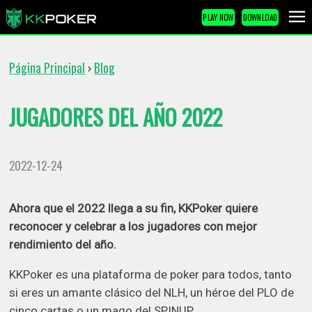
PLAY NOW
DOWNLOAD
Página Principal
Blog
›
JUGADORES DEL AÑO 2022
2022-12-24
Ahora que el 2022 llega a su fin, KKPoker quiere
reconocer y celebrar a los jugadores con mejor
rendimiento del año.
KKPoker es una plataforma de poker para todos, tanto
si eres un amante clásico del NLH, un héroe del PLO de
cinco cartas o un mago del SPINUP.