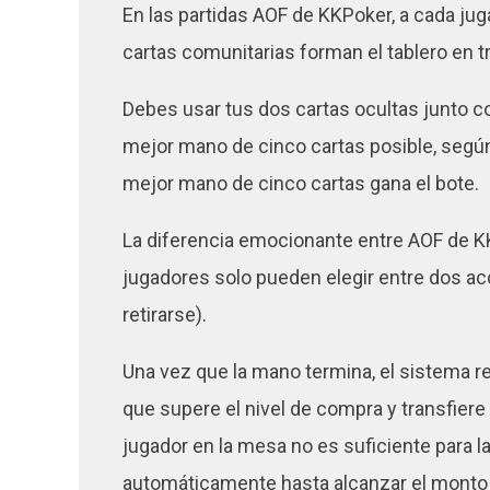
En las partidas AOF de KKPoker, a cada jug
cartas comunitarias forman el tablero en tr
Debes usar tus dos cartas ocultas junto co
mejor mano de cinco cartas posible, según 
mejor mano de cinco cartas gana el bote.
La diferencia emocionante entre AOF de K
jugadores solo pueden elegir entre dos acci
retirarse).
Una vez que la mano termina, el sistema r
que supere el nivel de compra y transfiere 
jugador en la mesa no es suficiente para l
automáticamente hasta alcanzar el monto 