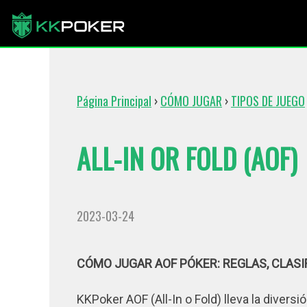
Página Principal
›
CÓMO JUGAR
›
TIPOS DE JUEGO
ALL-IN OR FOLD (AOF)
2023-03-24
CÓMO JUGAR AOF PÓKER: REGLAS, CLASI
KKPoker AOF (All-In o Fold) lleva la diversi