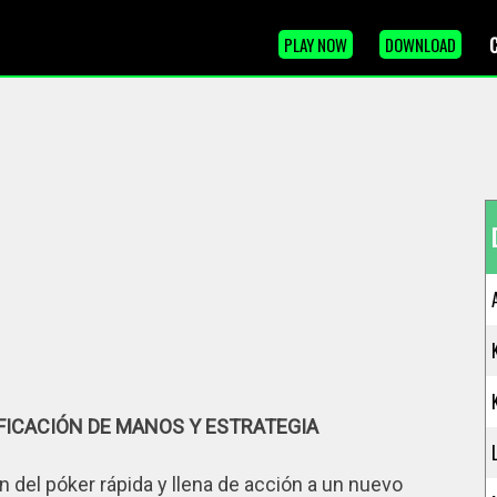
PLAY NOW
DOWNLOAD
FICACIÓN DE MANOS Y ESTRATEGIA
ón del póker rápida y llena de acción a un nuevo