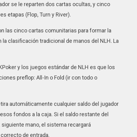
ador se le reparten dos cartas ocultas, y cinco
es etapas (Flop, Turn y River).
n las cinco cartas comunitarias para formar la
la clasificación tradicional de manos del NLH. La
KPoker y los juegos estándar de NLH es que los
ones preflop: All-In o Fold (ir con todo o
etira automáticamente cualquier saldo del jugador
esos fondos a la caja. Si el saldo restante del
a siguiente mano, el sistema recargará
correcto de entrada.