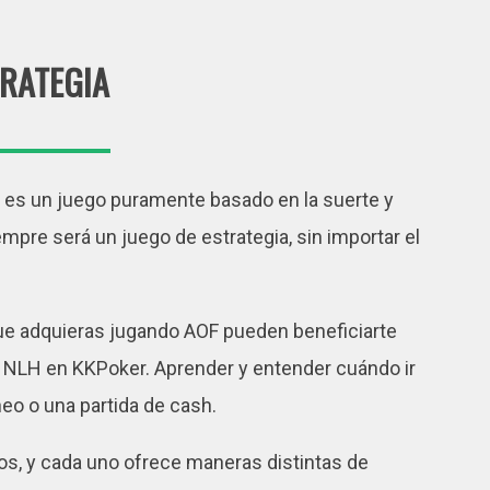
RATEGIA
es un juego puramente basado en la suerte y
empre será un juego de estrategia, sin importar el
que adquieras jugando AOF pueden beneficiarte
e NLH en KKPoker. Aprender y entender cuándo ir
rneo o una partida de cash.
s, y cada uno ofrece maneras distintas de