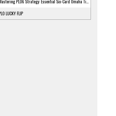
Mastering PLO6 Strategy: Essential Six-Card Omaha Tips With Jon Kyte
PLO LUCKY FLIP