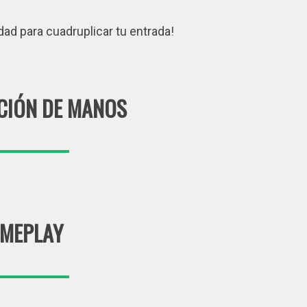
d para cuadruplicar tu entrada!
CIÓN DE MANOS
MEPLAY