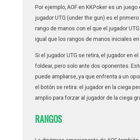
Por ejemplo, AOF en KKPoker es un juego de
jugador UTG (under the gun) es el primero 
rango de manos con el que el jugador UTG p
igual que los rangos de manos iniciales en 
Si el jugador UTG se retira, el jugador en el
foldear, pero solo ante dos oponentes. Es
puede ampliarse, ya que enfrenta a un opo
el botón se retira: el jugador en la ciega 
amplio para forzar al jugador de la ciega g
RANGOS