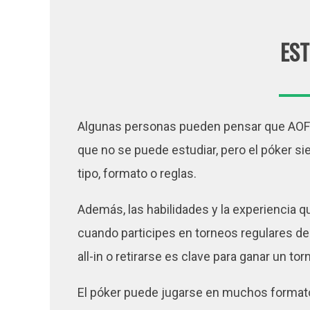
EST
Algunas personas pueden pensar que AOF 
que no se puede estudiar, pero el póker si
tipo, formato o reglas.
Además, las habilidades y la experiencia 
cuando participes en torneos regulares d
all-in o retirarse es clave para ganar un to
El póker puede jugarse en muchos formato