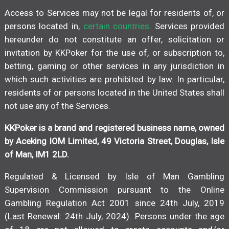
Access to Services may not be legal for residents of, or
persons located in,
certain countries
. Services provided
hereunder do not constitute an offer, solicitation or
invitation by KKPoker for the use of, or subscription to,
betting, gaming or other services in any jurisdiction in
which such activities are prohibited by law. In particular,
residents of or persons located in the United States shall
not use any of the Services.
KKPoker is a brand and registered business name, owned
by Aceking IOM Limited, 49 Victoria Street, Douglas, Isle
of Man, IM1 2LD.
Regulated & Licensed by Isle of Man Gambling
Supervision Commission pursuant to the Online
Gambling Regulation Act 2001 since 24th July, 2019
(Last Renewal: 24th July, 2024). Persons under the age