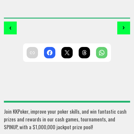
‹
›
Join KKPoker, improve your poker skills, and win fantastic cash
prizes and rewards in our cash games, tournaments, and
SPINUP, with a $1,000,000 jackpot prize pool!