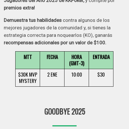
Jugadores del Año 2025 de KKPoker,
y compite por
premios extra!
Demuestra tus habilidades
contra algunos de los
mejores jugadores de la comunidad y, si tienes la
estrategia correcta para noquearlos (KO), ganarás
recompensas adicionales por un valor de $100.
MTT
FECHA
HORA
ENTRADA
(GMT-3)
$30K MVP
2 ENE
10:00
$30
MYSTERY
GOODBYE 2025