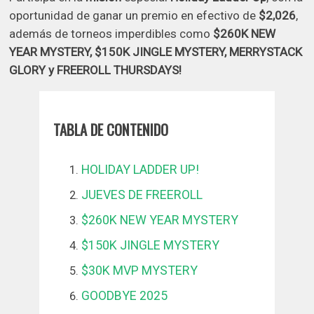
oportunidad de ganar un premio en efectivo de
$2,026
,
además de torneos imperdibles como
$260K NEW
YEAR MYSTERY, $150K JINGLE MYSTERY, MERRYSTACK
GLORY y FREEROLL THURSDAYS!
TABLA DE CONTENIDO
HOLIDAY LADDER UP!
JUEVES DE FREEROLL
$260K NEW YEAR MYSTERY
$150K JINGLE MYSTERY
$30K MVP MYSTERY
GOODBYE 2025