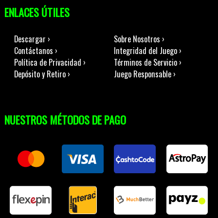
ENLACES ÚTILES
Descargar ›
Sobre Nosotros ›
Contáctanos ›
Integridad del Juego ›
Política de Privacidad ›
Términos de Servicio ›
Depósito y Retiro ›
Juego Responsable ›
NUESTROS MÉTODOS DE PAGO