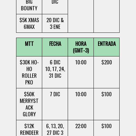
BIG
DIC
BOUNTY
$5K XMAS
20 DIC &
6MAX
3 ENE
MTT
FECHA
HORA
ENTRADA
(GMT-3)
$30K HO-
6 DIC
10:00
$200
HO
10, 17, 24,
ROLLER
31 DIC
PKO
$50K
7 DIC
10:00
$100
MERRYST
ACK
GLORY
$12K
6, 13, 20,
22:00
$100
REINDEER
27 DIC 3