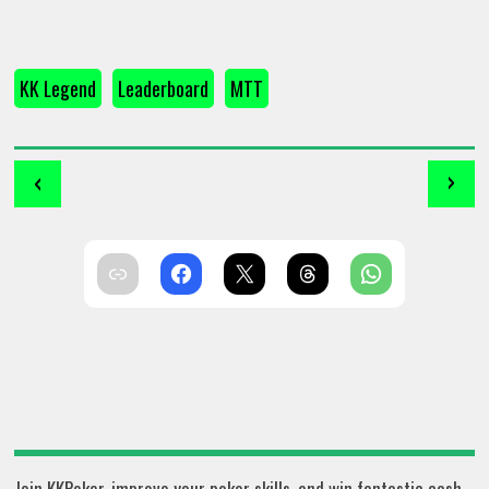
KK Legend
Leaderboard
MTT
‹
›
Join KKPoker, improve your poker skills, and win fantastic cash