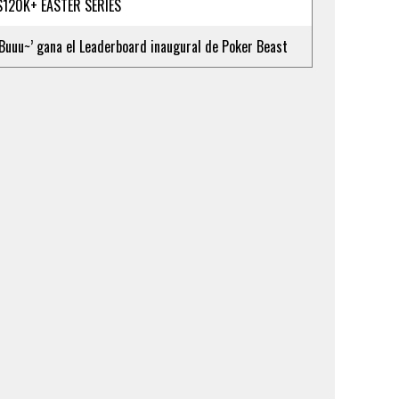
$120K+ EASTER SERIES
‘Buuu~’ gana el Leaderboard inaugural de Poker Beast