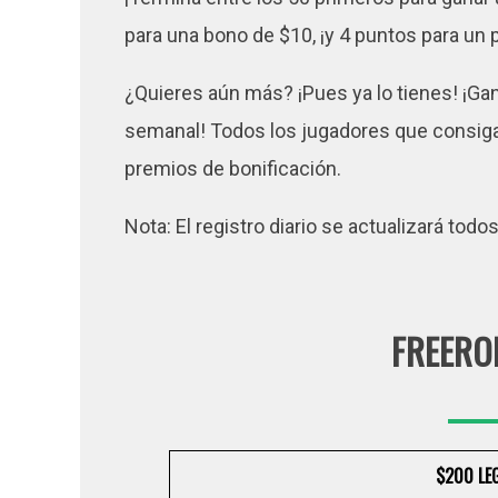
para una bono de $10, ¡y 4 puntos para un
¿Quieres aún más? ¡Pues ya lo tienes! ¡Gan
semanal! Todos los jugadores que consiga
premios de bonificación.
Nota: El registro diario se actualizará todo
FREERO
$200 LEG