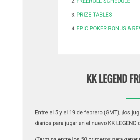
FREEROLL SCHEDULE
PRIZE TABLES
EPIC POKER BONUS & R
KK LEGEND FR
Entre el 5 y el 19 de febrero (GMT), ¡los
diarios para jugar en el nuevo KK LEGEND 
¡Termina entre los 50 primeros para ganar 