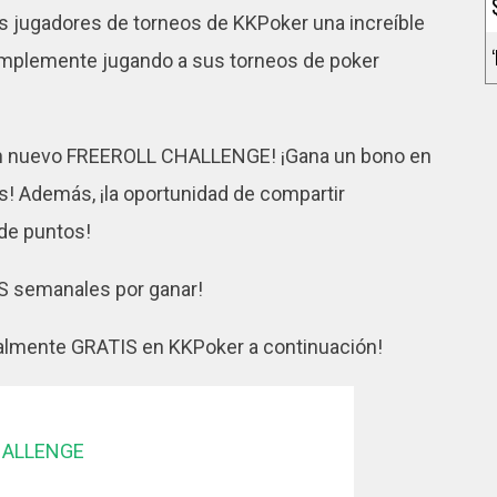
los jugadores de torneos de KKPoker una increíble
simplemente jugando a sus torneos de poker
 un nuevo FREEROLL CHALLENGE! ¡Gana un bono en
s! Además, ¡la oportunidad de compartir
de puntos!
S semanales por ganar!
almente GRATIS en KKPoker a continuación!
HALLENGE