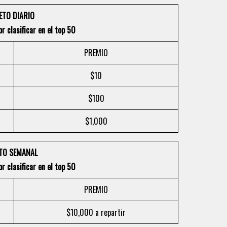
ETO DIARIO
r clasificar en el top 50
PREMIO
$10
$100
$1,000
TO SEMANAL
r clasificar en el top 50
PREMIO
$10,000 a repartir