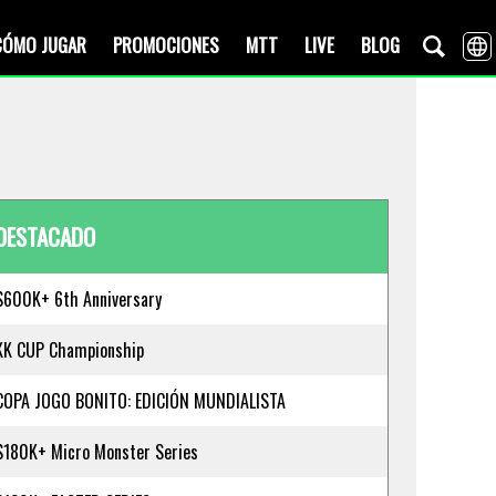
CÓMO JUGAR
PROMOCIONES
MTT
LIVE
BLOG
DESTACADO
$600K+ 6th Anniversary
KK CUP Championship
COPA JOGO BONITO: EDICIÓN MUNDIALISTA
$180K+ Micro Monster Series