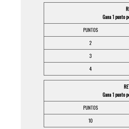
R
Gana 1 punto po
PUNTOS
2
3
4
RE
Gana 1 punto po
PUNTOS
10