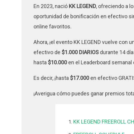
En 2023, nació
KK LEGEND
, ofreciendo a 
oportunidad de bonificación en efectivo 
online favoritos.
Ahora, ¡el evento KK LEGEND vuelve con
efectivo de
$1.000 DIARIOS
durante 14 día
hasta
$10.000
en el Leaderboard semanal 
Es decir, ¡hasta
$17.000
en efectivo GRATI
¡Averigua cómo puedes ganar premios tot
KK LEGEND FREEROLL C