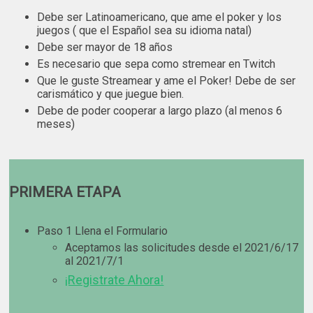
Debe ser Latinoamericano, que ame el poker y los
juegos ( que el Español sea su idioma natal)
Debe ser mayor de 18 años
Es necesario que sepa como stremear en Twitch
Que le guste Streamear y ame el Poker! Debe de ser
carismático y que juegue bien.
Debe de poder cooperar a largo plazo (al menos 6
meses)
PRIMERA ETAPA
Paso 1 Llena el Formulario
Aceptamos las solicitudes desde el 2021/6/17
al 2021/7/1
¡Registrate Ahora!