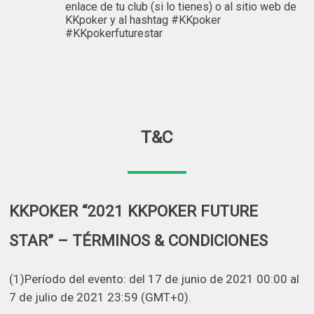
enlace de tu club (si lo tienes) o al sitio web de
KKpoker y al hashtag #KKpoker
#KKpokerfuturestar
T&C
KKPOKER “2021 KKPOKER FUTURE
STAR” – TÉRMINOS & CONDICIONES
(1)Período del evento: del 17 de junio de 2021 00:00 al
7 de julio de 2021 23:59 (GMT+0).