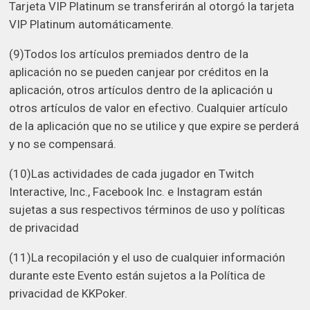
Tarjeta VIP Platinum se transferirán al otorgó la tarjeta
VIP Platinum automáticamente.
(9)Todos los artículos premiados dentro de la
aplicación no se pueden canjear por créditos en la
aplicación, otros artículos dentro de la aplicación u
otros artículos de valor en efectivo. Cualquier artículo
de la aplicación que no se utilice y que expire se perderá
y no se compensará.
(10)Las actividades de cada jugador en Twitch
Interactive, Inc., Facebook Inc. e Instagram están
sujetas a sus respectivos términos de uso y políticas
de privacidad
(11)La recopilación y el uso de cualquier información
durante este Evento están sujetos a la Política de
privacidad de KKPoker.