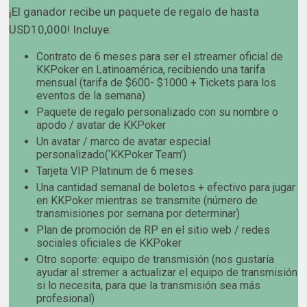
¡El ganador recibe un paquete de regalo de hasta
USD10,000! Incluye:
Contrato de 6 meses para ser el streamer oficial de
KKPoker en Latinoamérica, recibiendo una tarifa
mensual (tarifa de $600- $1000 + Tickets para los
eventos de la semana)
Paquete de regalo personalizado con su nombre o
apodo / avatar de KKPoker
Un avatar / marco de avatar especial
personalizado(‘KKPoker Team’)
Tarjeta VIP Platinum de 6 meses
Una cantidad semanal de boletos + efectivo para jugar
en KKPoker mientras se transmite (número de
transmisiones por semana por determinar)
Plan de promoción de RP en el sitio web / redes
sociales oficiales de KKPoker
Otro soporte: equipo de transmisión (nos gustaría
ayudar al stremer a actualizar el equipo de transmisión
si lo necesita, para que la transmisión sea más
profesional)