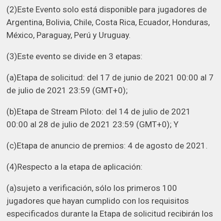
(2)Este Evento solo está disponible para jugadores de
Argentina, Bolivia, Chile, Costa Rica, Ecuador, Honduras,
México, Paraguay, Perú y Uruguay.
(3)Este evento se divide en 3 etapas:
(a)Etapa de solicitud: del 17 de junio de 2021 00:00 al 7
de julio de 2021 23:59 (GMT+0);
(b)Etapa de Stream Piloto: del 14 de julio de 2021
00:00 al 28 de julio de 2021 23:59 (GMT+0); Y
(c)Etapa de anuncio de premios: 4 de agosto de 2021.
(4)Respecto a la etapa de aplicación:
(a)sujeto a verificación, sólo los primeros 100
jugadores que hayan cumplido con los requisitos
especificados durante la Etapa de solicitud recibirán los