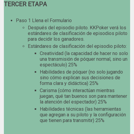
TERCER ETAPA
Paso 1 Llena el Formulario
Después del episodio piloto. KKPoker verá los
estándares de clasificación de episodios piloto
para decidir los ganadores.
Estándares de clasificación del episodio piloto:
Creatividad (la capacidad de hacer no solo
una transmisión de póquer normal, sino un
espectáculo) 25%
Habilidades de póquer (no solo jugando
sino cómo explican sus decisiones de
forma clara y didáctica) 25%
Carisma (cómo interactúan mientras
juegan, qué tan buenos son para mantener
la atención del espectador) 25%
Habilidades técnicas (las herramientas
que agregan a su piloto y la configuración
que tienen para transmitir) 25%