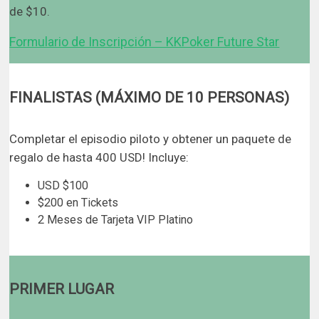
de $10.
Formulario de Inscripción – KKPoker Future Star
FINALISTAS (MÁXIMO DE 10 PERSONAS)
Completar el episodio piloto y obtener un paquete de
regalo de hasta 400 USD! Incluye:
USD $100
$200 en Tickets
2 Meses de Tarjeta VIP Platino
PRIMER LUGAR