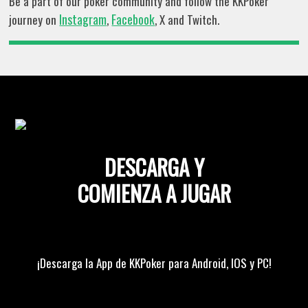
Be a part of our poker community and follow the KKPoker
Instagram
Facebook
journey on
,
, X and Twitch.
DESCARGA Y
COMIENZA A JUGAR
¡Descarga la App de KKPoker para Android, IOS y PC!