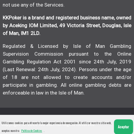
not use any of the Services.
KKPoker is a brand and registered business name, owned
by Aceking IOM Limited, 49 Victoria Street, Douglas, Isle
of Man, IM1 2LD.
Regulated & Licensed by Isle of Man Gambling
Supervision Commission pursuant to the Online
Gambling Regulation Act 2001 since 24th July, 2019
(Last Renewal: 24th July, 2024). Persons under the age
of 18 are not allowed to create accounts and/or
participate in gambling. All online gambling debts are
enforceable in law in the Isle of Man.
Copyright © 2026 KKPoker. All Rights Reserved
Utilizamos cookies para ofrecerte la mejor experiencia de navegación. Al utilizar nuestro sitio web,
Aceptar
aceptas nuestra
Política de Cookies
.