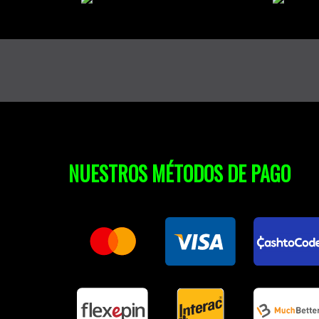
NUESTROS MÉTODOS DE PAGO