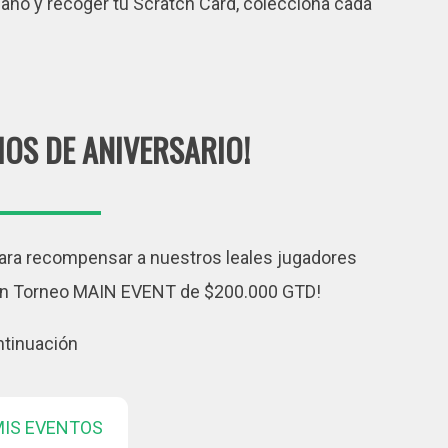
 mano y recoger tu Scratch Card, colecciona cada
IOS DE ANIVERSARIO!
a recompensar a nuestros leales jugadores
do un Torneo MAIN EVENT de $200.000 GTD!
ntinuación
MIS EVENTOS