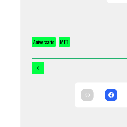
Aniversario
MTT
‹