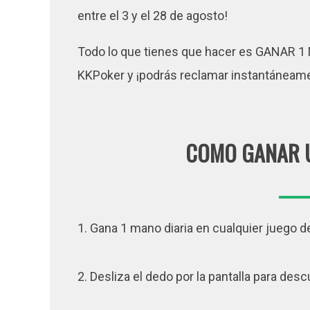
entre el 3 y el 28 de agosto!
Todo lo que tienes que hacer es GANAR 1
KKPoker y ¡podrás reclamar instantáneame
COMO GANAR 
1. Gana 1 mano diaria en cualquier juego d
2. Desliza el dedo por la pantalla para descu