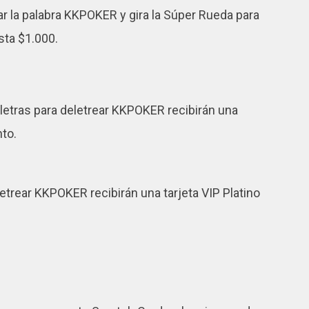
lar la palabra KKPOKER y gira la Súper Rueda para
sta $1.000.
letras para deletrear KKPOKER recibirán una
nto.
etrear KKPOKER recibirán una tarjeta VIP Platino