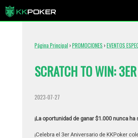
Página Principal
›
PROMOCIONES
›
EVENTOS ESPE
SCRATCH TO WIN: 3ER
2023-07-27
¡La oportunidad de ganar $1.000 nunca ha s
¡Celebra el 3er Aniversario de KKPoker co