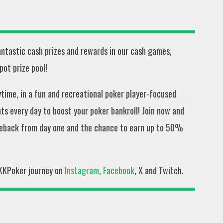
fantastic cash prizes and rewards in our cash games,
ot prize pool!
ime, in a fun and recreational poker player-focused
s every day to boost your poker bankroll! Join now and
eback from day one and the chance to earn up to 50%
 KKPoker journey on
Instagram
,
Facebook
, X and Twitch.