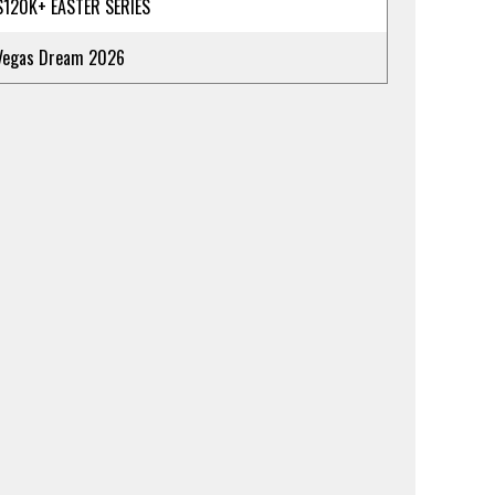
$120K+ EASTER SERIES
Vegas Dream 2026