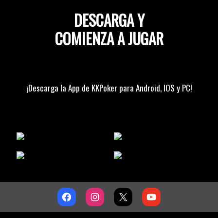
DESCARGA Y
COMIENZA A JUGAR
¡Descarga la App de KKPoker para Android, IOS y PC!