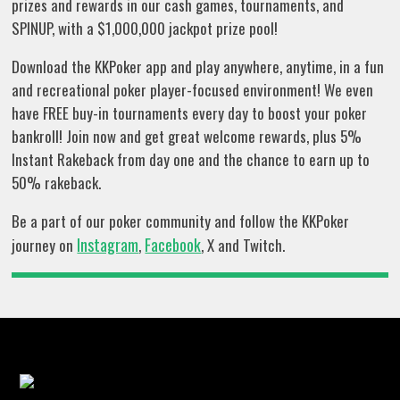
prizes and rewards in our cash games, tournaments, and
SPINUP, with a $1,000,000 jackpot prize pool!
Download the KKPoker app and play anywhere, anytime, in a fun
and recreational poker player-focused environment! We even
have FREE buy-in tournaments every day to boost your poker
bankroll! Join now and get great welcome rewards, plus 5%
Instant Rakeback from day one and the chance to earn up to
50% rakeback.
Be a part of our poker community and follow the KKPoker
Instagram
Facebook
journey on
,
, X and Twitch.