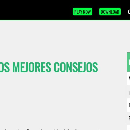
PLAY NOW
DOWNLOAD
OS MEJORES CONSEJOS