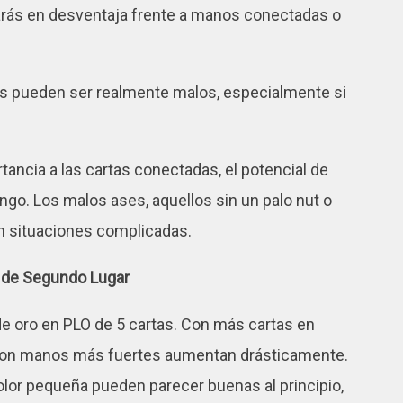
tarás en desventaja frente a manos conectadas o
s pueden ser realmente malos, especialmente si
ncia a las cartas conectadas, el potencial de
rango. Los malos ases, aquellos sin un palo nut o
en situaciones complicadas.
s de Segundo Lugar
de oro en PLO de 5 cartas. Con más cartas en
e con manos más fuertes aumentan drásticamente.
color pequeña pueden parecer buenas al principio,