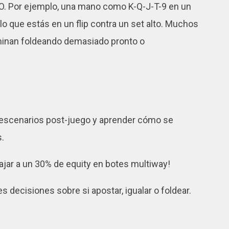
PLO. Por ejemplo, una mano como K-Q-J-T-9 en un
lo que estás en un flip contra un set alto. Muchos
minan foldeando demasiado pronto o
r escenarios post-juego y aprender cómo se
.
ajar a un 30% de equity en botes multiway!
 decisiones sobre si apostar, igualar o foldear.