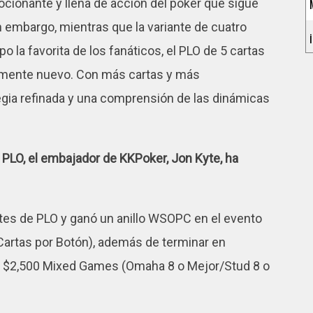
cionante y llena de acción del póker que sigue
 embargo, mientras que la variante de cuatro
 la favorita de los fanáticos, el PLO de 5 cartas
tamente nuevo. Con más cartas y más
tegia refinada y una comprensión de las dinámicas
 PLO, el embajador de KKPoker, Jon Kyte, ha
ntes de PLO y ganó un anillo WSOPC en el evento
Cartas por Botón), además de terminar en
 $2,500 Mixed Games (Omaha 8 o Mejor/Stud 8 o