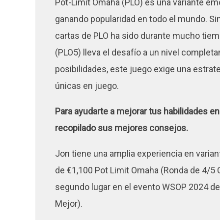
Pot-Limit Omaha (PLO) es una variante emo
ganando popularidad en todo el mundo. Sin
cartas de PLO ha sido durante mucho tiempo
(PLO5) lleva el desafío a un nivel comple
posibilidades, este juego exige una estra
únicas en juego.
Para ayudarte a mejorar tus habilidades en
recopilado sus mejores consejos.
Jon tiene una amplia experiencia en varia
de €1,100 Pot Limit Omaha (Ronda de 4/5 
segundo lugar en el evento WSOP 2024 de
Mejor).