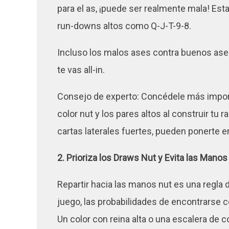
para el as, ¡puede ser realmente mala! Es
run-downs altos como Q-J-T-9-8.
Incluso los malos ases contra buenos ase
te vas all-in.
Consejo de experto: Concédele más importa
color nut y los pares altos al construir tu 
cartas laterales fuertes, pueden ponerte 
2. Prioriza los Draws Nut y Evita las Mano
Repartir hacia las manos nut es una regla 
juego, las probabilidades de encontrars
Un color con reina alta o una escalera de 