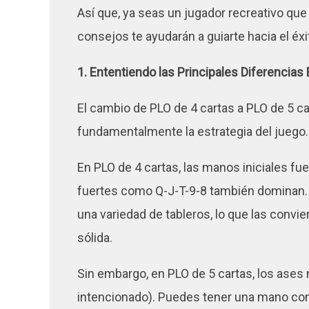
Así que, ya seas un jugador recreativo que
consejos te ayudarán a guiarte hacia el éx
1. Ententiendo las Principales Diferencias 
El cambio de PLO de 4 cartas a PLO de 5 c
fundamentalmente la estrategia del juego.
En PLO de 4 cartas, las manos iniciales fu
fuertes como Q-J-T-9-8 también dominan. 
una variedad de tableros, lo que las convie
sólida.
Sin embargo, en PLO de 5 cartas, los ases
intencionado). Puedes tener una mano com