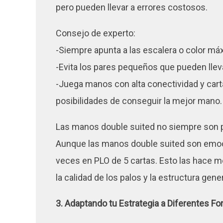
pero pueden llevar a errores costosos.
Consejo de experto:
-Siempre apunta a las escalera o color má
-Evita los pares pequeños que pueden lleva
-Juega manos con alta conectividad y car
posibilidades de conseguir la mejor mano.
Las manos double suited no siempre son
Aunque las manos double suited son emoci
veces en PLO de 5 cartas. Esto las hace 
la calidad de los palos y la estructura gene
3. Adaptando tu Estrategia a Diferentes F