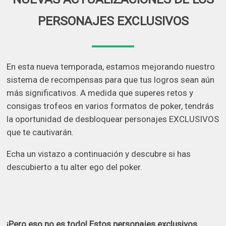
PERSONAJES EXCLUSIVOS
En esta nueva temporada, estamos mejorando nuestro
sistema de recompensas para que tus logros sean aún
más significativos. A medida que superes retos y
consigas trofeos en varios formatos de poker, tendrás
la oportunidad de desbloquear personajes EXCLUSIVOS
que te cautivarán.
Echa un vistazo a continuación y descubre si has
descubierto a tu alter ego del poker.
¡Pero eso no es todo! Estos personajes exclusivos