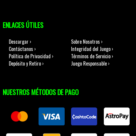
ENLACES ÚTILES
Descargar ›
Sobre Nosotros ›
Contáctanos ›
Integridad del Juego ›
Política de Privacidad ›
Términos de Servicio ›
Depósito y Retiro ›
Juego Responsable ›
NUESTROS MÉTODOS DE PAGO