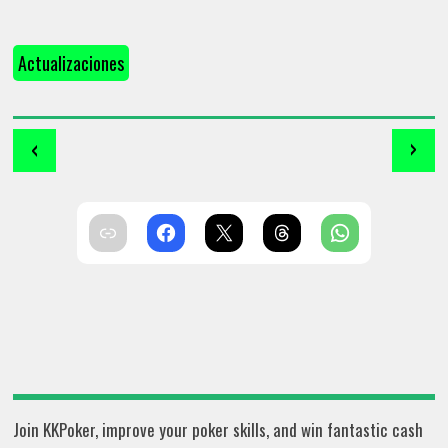
Actualizaciones
‹
›
Join KKPoker, improve your poker skills, and win fantastic cash