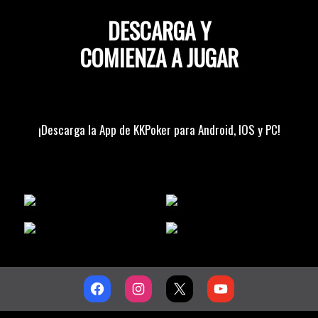
DESCARGA Y
COMIENZA A JUGAR
¡Descarga la App de KKPoker para Android, IOS y PC!