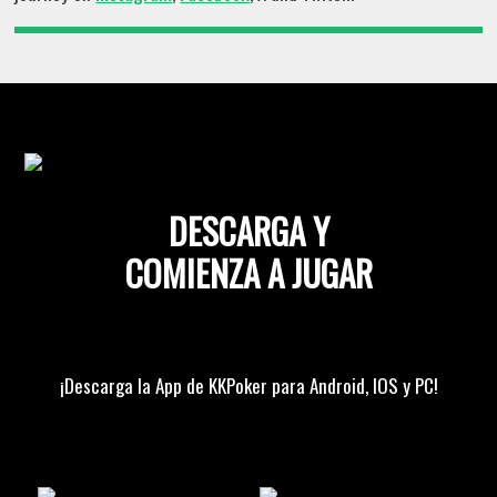
DESCARGA Y
COMIENZA A JUGAR
¡Descarga la App de KKPoker para Android, IOS y PC!