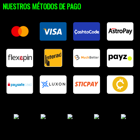
NUESTROS MÉTODOS DE PAGO